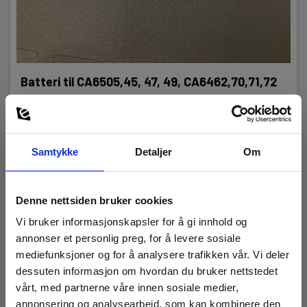
Batteri
Batteri:
Batteri til CA6505,45, 47, 49, CA6462,70,71,72
1 NiMH (inkl.)
EAN 3760171416181
EL.NR 8023878
Kapslingsgrad
Snart på sentrallager
Samtykke
Detaljer
Om
IP-kode:
3 770,00 NOK
Ekskl. mva
IP53
Les mer
Kjøp nå
Denne nettsiden bruker cookies
Dimensioner
Vi bruker informasjonskapsler for å gi innhold og
annonser et personlig preg, for å levere sosiale
H x B x D:
mediefunksjoner og for å analysere trafikken vår. Vi deler
250 mm x 270 mm x 180 mm
dessuten informasjon om hvordan du bruker nettstedet
vårt, med partnerne våre innen sosiale medier,
annonsering og analysearbeid, som kan kombinere den