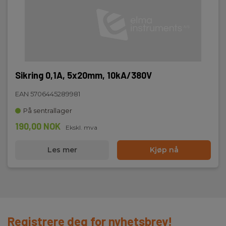
Sikring 0,1A, 5x20mm, 10kA/380V
EAN 5706445289981
På sentrallager
190,00 NOK
Ekskl. mva
Les mer
Kjøp nå
Registrere deg for nyhetsbrev!