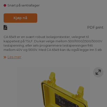
Snart på sentrallager
Kjøp nå
PDF print
CA 6549 er en svært robust isolasjonstester, velegnet til
kappetest på TSLF. Du kan velge mellom 500/1000/2500/5000V
testspenning, eller selv programmere testspenningen fritt
mellom 40V og 5100V. Med CA 6549 kan du også legge inn 3 stk
rampetester (velegnet for kappetest). Med rampefunksjonen
Les mer
økes prøvespenningen i steg.
Instrumentet viser grafisk isolasjonsmotstand som funksjon av
testspenningen. Instrumentene viser isolasjonsverdier helt opp
til 10TΩ! Dersom en måleverdi ikke er stabil, letter smooth-
funksjonen avlesningen.
Videre finnes justerbar maks / min alarm, spenningsbegrensning
og tre justerbare strømgrenser. Instrumentene måler
isolasjonsmotstand, kapasitans og lekkasjestrøm. Ved en
tidskontrollert test lagrer instrumentet automatisk
måleverdiene.