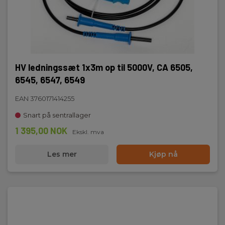
HV ledningssæt 1x3m op til 5000V, CA 6505,
6545, 6547, 6549
EAN 3760171414255
Snart på sentrallager
1 395,00 NOK
Ekskl. mva
Les mer
Kjøp nå