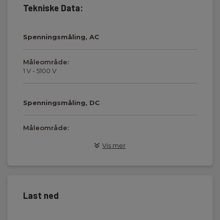
Tekniske Data:
Spenningsmåling, AC
Måleområde:
1 V - 5100 V
Spenningsmåling, DC
Måleområde:
1 V - 5100 V
Vis mer
Isolasjonsmotstandsmåling
Måleområde:
Last ned
10 kΩ - 10000 GΩ