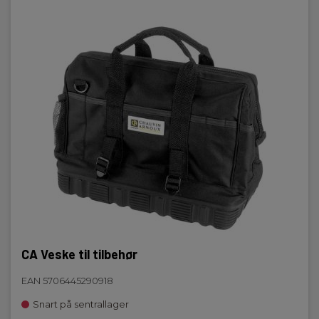
Digitalt display, bakgrunnsbelyst,Analogt bargraf
Hukommelse
Internt:
128
Kommunikation
Kommunikation:
RS232
Programvare
CA Veske til tilbehør
Programvare:
EAN 5706445290918
Windows (inkl.)
Snart på sentrallager