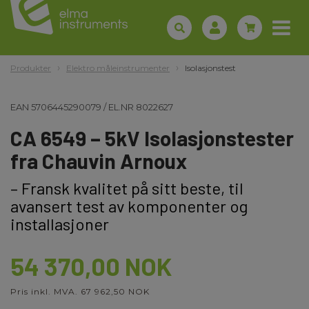
Produkter
Elektro måleinstrumenter
Isolasjonstest
EAN
5706445290079
/
EL.NR
8022627
CA 6549 – 5kV Isolasjonstester
fra Chauvin Arnoux
– Fransk kvalitet på sitt beste, til
avansert test av komponenter og
installasjoner
54 370,00 NOK
Pris inkl. MVA. 67 962,50 NOK