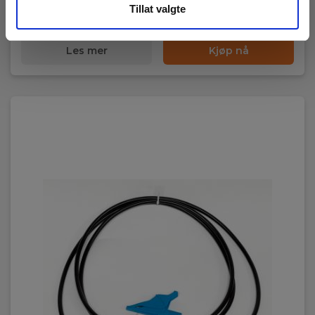
Tillat valgte
2 595,00 NOK
Ekskl. mva
Les mer
Kjøp nå