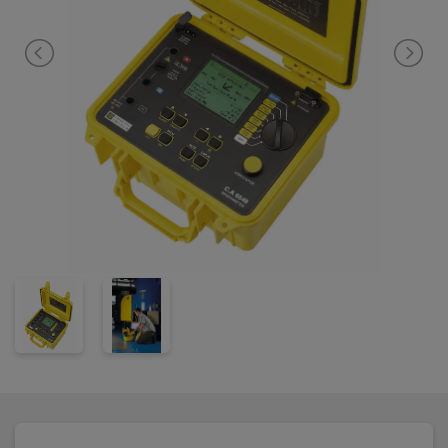
CA 6549 har en en grafisk skjerm som viser verdiene direkte
under måling! Alle instrumentene beregner DAR (Dielectric
Absortion Ratio), PI (Polarization Index) og DD (Dielectric
Discharge Index) kvalitetsanalyser automatisk. CA 6549 har
innebygget PC-kommunikasjon og hukommelse for opp til
10.000 målinger. Programvaren DataViewer Pro gjør det mulig å
lage komplette testrapporter med blant annet grafer og
tabeller.
CA 6549 har mulighet til temperaturkompensasjon og tre
innstillbare strømnivåer. CA 6549 gir deg mulighet til å omregne
målingen til en definert referansetemperatur. Dette gir økt
pålitelighet og repeterbarhet.
CA 6549 leveres i en robust koffert, IP67 i lukket tilstand, IP53 i
åpen tilstand. Instrumentet tilfredsstiller IEC 61010-1KAT III 1000V.
Instrumentet leveres med oppladbare batterier, som lades
samtidig med at instrumentet brukes, veske, alle nødvendige
kabler og måletilbehør, Dataview programvare og
brukerveiledning.