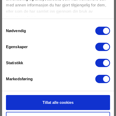
Vægt
med annen informasjon du har gjort tilgjengelig for dem,
eller som de har samlet inn gjennom din bruk av
Nettovekt:
tjenestene deres.
4.3 kg
Samtykkevalg
Nødvendig
Egenskaper
Statistikk
Markedsføring
HV ledningssæt 2x3m op til 5000V, CA 6505,
6545, 6547, 6549
Tillat alle cookies
EAN 3663653000727
Snart på sentrallager