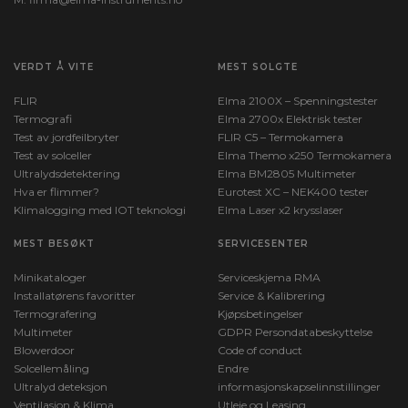
VERDT Å VITE
MEST SOLGTE
FLIR
Elma 2100X – Spenningstester
Termografi
Elma 2700x Elektrisk tester
Test av jordfeilbryter
FLIR C5 – Termokamera
Test av solceller
Elma Themo x250 Termokamera
Ultralydsdetektering
Elma BM2805 Multimeter
Hva er flimmer?
Eurotest XC – NEK400 tester
Klimalogging med IOT teknologi
Elma Laser x2 krysslaser
MEST BESØKT
SERVICESENTER
Minikataloger
Serviceskjema RMA
Installatørens favoritter
Service & Kalibrering
Termografering
Kjøpsbetingelser
Multimeter
GDPR Persondatabeskyttelse
Blowerdoor
Code of conduct
Solcellemåling
Endre
Ultralyd deteksjon
informasjonskapselinnstillinger
Ventilasjon & Klima
Utleie og Leasing