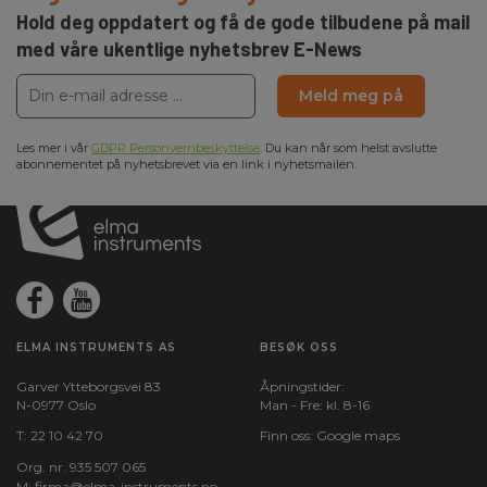
Hold deg oppdatert og få de gode tilbudene på mail
med våre ukentlige nyhetsbrev E-News
Meld meg på
Les mer i vår
GDPR Personvernbeskyttelse
. Du kan når som helst avslutte
abonnementet på nyhetsbrevet via en link i nyhetsmailen.
ELMA INSTRUMENTS AS
BESØK OSS
Garver Ytteborgsvei 83
Åpningstider:
N-0977 Oslo
Man - Fre: kl. 8-16
T:
22 10 42 70
Finn oss:
Google maps
Org. nr. 935 507 065
M:
firma@elma-instruments.no​