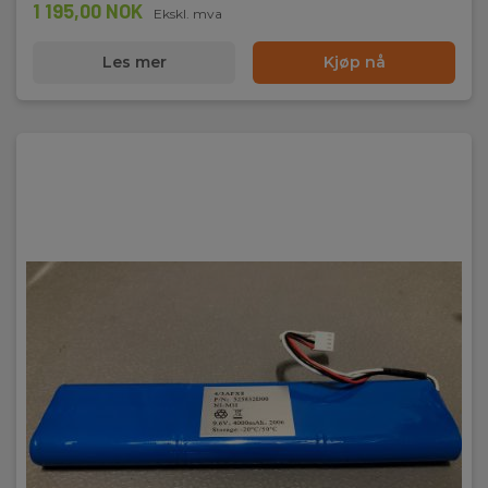
1 195,00 NOK
Ekskl. mva
Standarder og normer
Les mer
Kjøp nå
Måleegenskaper:
IEC/EN 61557
Instrumentegenskaper:
IEC/EN 61010-1
Sikkerhetskategori
IEC 61010-1 målekategori:
CAT III 1000 V
Strømforsyning/lader
Nettspenning:
85 V - 256 V AC