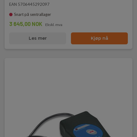
EAN 5706445292097
Snart på sentrallager
3 645,00 NOK
Ekskl. mva
Les mer
Kjøp nå