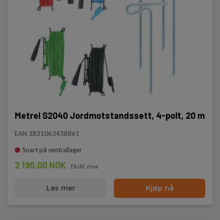
Metrel S2040 Jordmotstandssett, 4-polt, 20 m
EAN 3831063438861
Snart på sentrallager
2 195,00 NOK
Ekskl. mva
Les mer
Kjøp nå