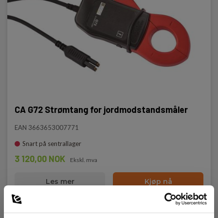
CA G72 Strømtang for jordmodstandsmåler
EAN 3663653007771
Snart på sentrallager
3 120,00 NOK
Ekskl. mva
Les mer
Kjøp nå