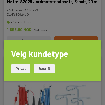
Metrel S2026 Jordmotstandssett, 3-polt, 20 m
EAN 5706445480753
EL.NR 8062410
På sentrallager
1 895,00 NOK
Ekskl. mva
Les mer
Kjøp nå
Velg kundetype
Privat
Bedrift