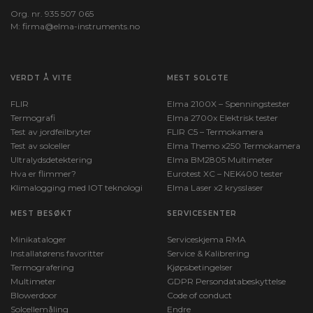
Org. nr. 935 507 065
M:
firma@elma-instruments.no​
VERDT Å VITE
MEST SOLGTE
FLIR
Elma 2100X – Spenningstester
Termografi
Elma 2700x Elektrisk tester
Test av jordfeilbryter
FLIR C5 – Termokamera
Test av solceller
Elma Themo x250 Termokamera
Ultralydsdetektering
Elma BM2805 Multimeter
Hva er flimmer?
Eurotest XC – NEK400 tester
Klimalogging med IOT teknologi
Elma Laser x2 krysslaser
MEST BESØKT
SERVICESENTER
Minikataloger
Serviceskjema RMA
Installatørens favoritter
Service & Kalibrering
Termografering
Kjøpsbetingelser
Multimeter
GDPR Persondatabeskyttelse
Blowerdoor
Code of conduct
Solcellemåling
Endre