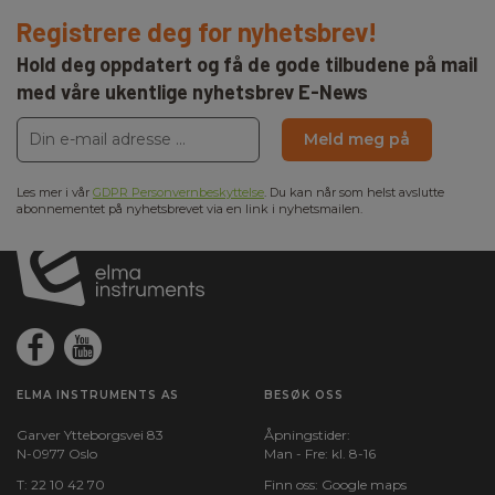
Registrere deg for nyhetsbrev!
Hold deg oppdatert og få de gode tilbudene på mail
med våre ukentlige nyhetsbrev E-News
Meld meg på
Les mer i vår
GDPR Personvernbeskyttelse
. Du kan når som helst avslutte
abonnementet på nyhetsbrevet via en link i nyhetsmailen.
ELMA INSTRUMENTS AS
BESØK OSS
Garver Ytteborgsvei 83
Åpningstider:
N-0977 Oslo
Man - Fre: kl. 8-16
T:
22 10 42 70
Finn oss:
Google maps