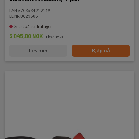
EAN 5703534219119
EL.NR 8023585
Snart på sentrallager
3 045,00 NOK
Ekskl. mva
Les mer
Kjøp nå