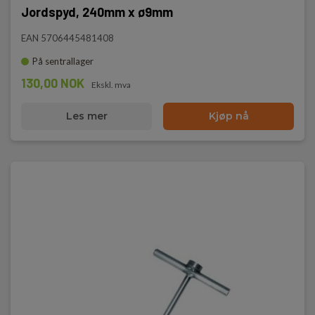
Jordspyd, 240mm x ø9mm
EAN 5706445481408
På sentrallager
130,00 NOK
Ekskl. mva
Les mer
Kjøp nå