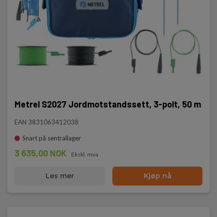
Metrel S2027 Jordmotstandssett, 3-polt, 50 m
EAN 3831063412038
Snart på sentrallager
3 635,00 NOK
Ekskl. mva
Les mer
Kjøp nå