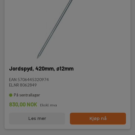
Jordspyd, 420mm, ø12mm
EAN 5706445320974
EL.NR 8062849
På sentrallager
830,00 NOK
Ekskl. mva
Les mer
Kjøp nå