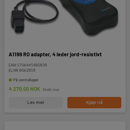
A1199 RO adapter, 4 leder jord-resistivt
EAN 5706445480838
EL.NR 8062818
På sentrallager
4 270,00 NOK
Ekskl. mva
Les mer
Kjøp nå