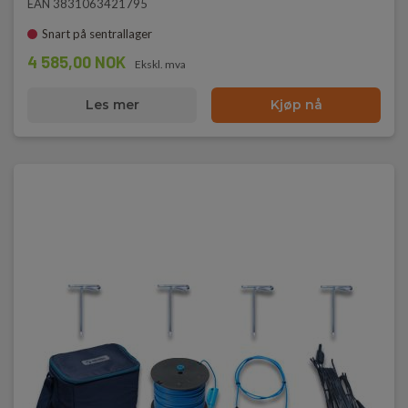
EAN 3831063421795
Snart på sentrallager
4 585,00 NOK
Ekskl. mva
Les mer
Kjøp nå