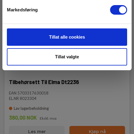
Markedsføring
Tillat alle cookies
Tillat valgte
Tilbehørsett Til Elma Dt2236
EAN 5703317630018
EL.NR 8023304
Lav lagerbeholdning
380,00 NOK
Ekskl. mva
Les mer
Kjøp nå