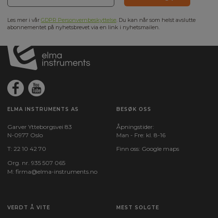
Les mer i vår
GDPR Personvernbeskyttelse
. Du kan når som helst avslutte
abonnementet på nyhetsbrevet via en link i nyhetsmailen.
ELMA INSTRUMENTS AS
BESØK OSS
Garver Ytteborgsvei 83
Åpningstider:
N-0977 Oslo
Man - Fre: kl. 8-16
T:
22 10 42 70
Finn oss:
Google maps
Org. nr. 935 507 065
M:
firma@elma-instruments.no​
VERDT Å VITE
MEST SOLGTE