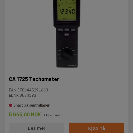
CA 1725 Tachometer
EAN 5706445291663
EL.NR 8024393
Snart på sentrallager
5 645,00 NOK
Ekskl. mva
Les mer
Kjøp nå