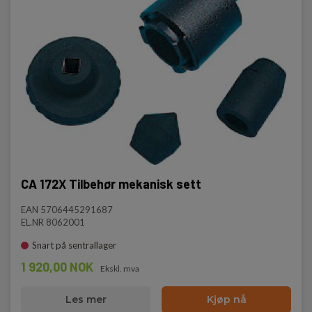
CA 172X Tilbehør mekanisk sett
EAN 5706445291687
EL.NR 8062001
Snart på sentrallager
1 920,00 NOK
Ekskl. mva
Les mer
Kjøp nå