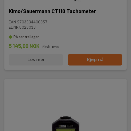
Kimo/Sauermann CT110 Tachometer
EAN 5703534400357
EL.NR 8023013
På sentrallager
5 145,00 NOK
Ekskl. mva
Les mer
Kjøp nå