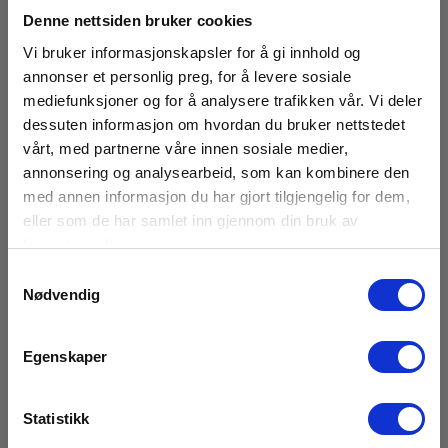
Denne nettsiden bruker cookies
Reflekstape 5 stk. til tachometer
Vi bruker informasjonskapsler for å gi innhold og
annonser et personlig preg, for å levere sosiale
EAN 5703317630155
mediefunksjoner og for å analysere trafikken vår. Vi deler
EL.NR 8023305
dessuten informasjon om hvordan du bruker nettstedet
På sentrallager
vårt, med partnerne våre innen sosiale medier,
195,00 NOK
Ekskl. mva
annonsering og analysearbeid, som kan kombinere den
med annen informasjon du har gjort tilgjengelig for dem,
Les mer
Kjøp nå
eller som de har samlet inn gjennom din bruk av
tjenestene deres.
Samtykkevalg
Nødvendig
Egenskaper
Statistikk