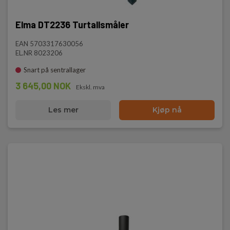
Elma DT2236 Turtallsmåler
EAN 5703317630056
EL.NR 8023206
Snart på sentrallager
3 645,00 NOK
Ekskl. mva
Les mer
Kjøp nå