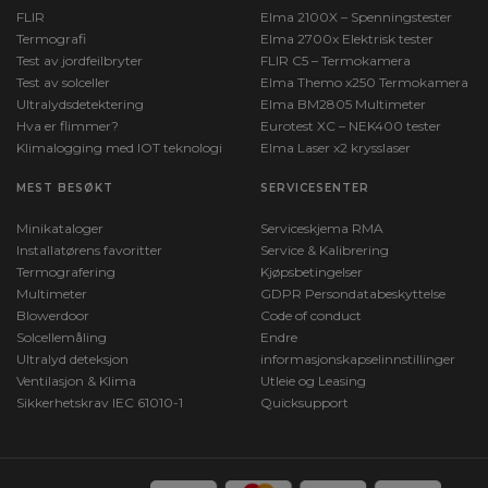
FLIR
Elma 2100X – Spenningstester
Termografi
Elma 2700x Elektrisk tester
Test av jordfeilbryter
FLIR C5 – Termokamera
Test av solceller
Elma Themo x250 Termokamera
Ultralydsdetektering
Elma BM2805 Multimeter
Hva er flimmer?
Eurotest XC – NEK400 tester
Klimalogging med IOT teknologi
Elma Laser x2 krysslaser
MEST BESØKT
SERVICESENTER
Minikataloger
Serviceskjema RMA
Installatørens favoritter
Service & Kalibrering
Termografering
Kjøpsbetingelser
Multimeter
GDPR Persondatabeskyttelse
Blowerdoor
Code of conduct
Solcellemåling
Endre
Ultralyd deteksjon
informasjonskapselinnstillinger
Ventilasjon & Klima
Utleie og Leasing
Sikkerhetskrav IEC 61010-1
Quicksupport