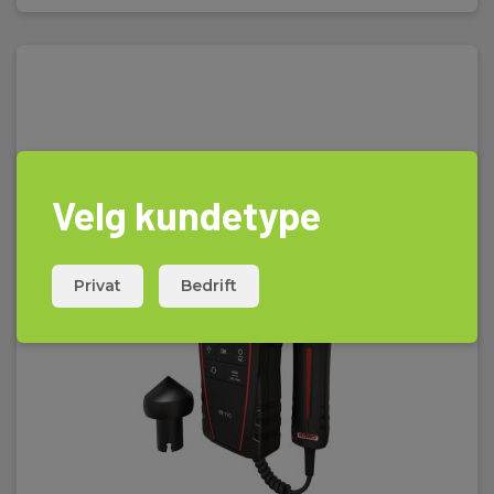
Velg kundetype
Privat
Bedrift