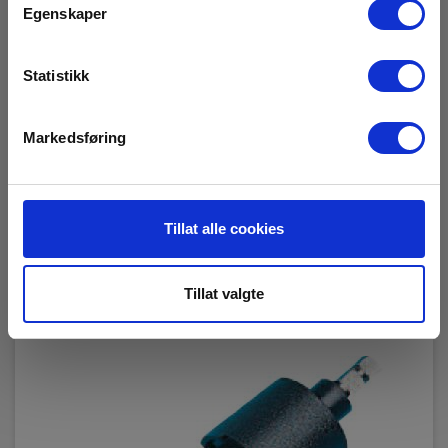
Egenskaper
Kimo/Sauermann ETC Mekanisk adaptor for
EAN 5703534407097
Statistikk
Snart på sentrallager
960,00 NOK
Ekskl. mva
Markedsføring
Les mer
Kjøp nå
Tillat alle cookies
Tillat valgte