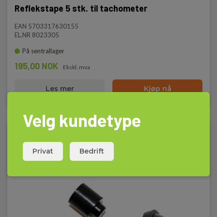
Reflekstape 5 stk. til tachometer
EAN 5703317630155
EL.NR 8023305
På sentrallager
195,00 NOK
Ekskl. mva
Les mer
Kjøp nå
Velg kundetype
Privat
Bedrift