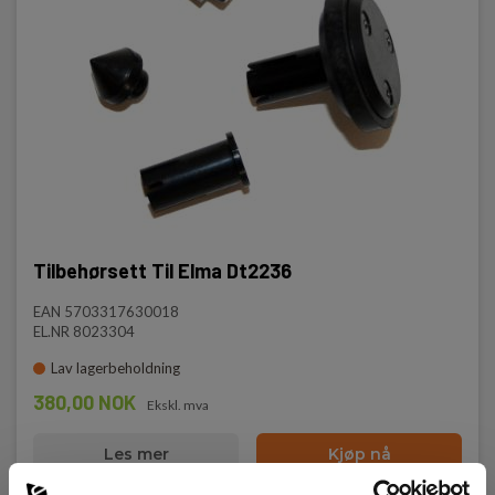
Tilbehørsett Til Elma Dt2236
EAN 5703317630018
EL.NR 8023304
Lav lagerbeholdning
380,00 NOK
Ekskl. mva
Les mer
Kjøp nå