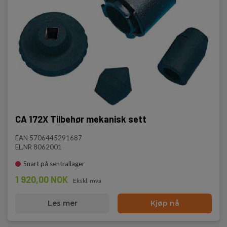
CA 172X Tilbehør mekanisk sett
EAN 5706445291687
EL.NR 8062001
Snart på sentrallager
1 920,00 NOK
Ekskl. mva
Les mer
Kjøp nå