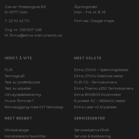
Garver Ytteborgsvei 83
Åpningstider:
N-0977 Oslo
Man - Fre: kl. 8-16
T:
22 10 42 70
Finn oss:
Google maps
Org. nr. 935 507 065
M:
firma@elma-instruments.no​
VERDT Å VITE
MEST SOLGTE
FLIR
Elma 2100X – Spenningstester
Termografi
Elma 2700x Elektrisk tester
Test av jordfeilbryter
FLIR C5 – Termokamera
Test av solceller
Elma Themo x250 Termokamera
Ultralydsdetektering
Elma BM2805 Multimeter
Hva er flimmer?
Eurotest XC – NEK400 tester
Klimalogging med IOT teknologi
Elma Laser x2 krysslaser
MEST BESØKT
SERVICESENTER
Minikataloger
Serviceskjema RMA
Installatørens favoritter
Service & Kalibrering