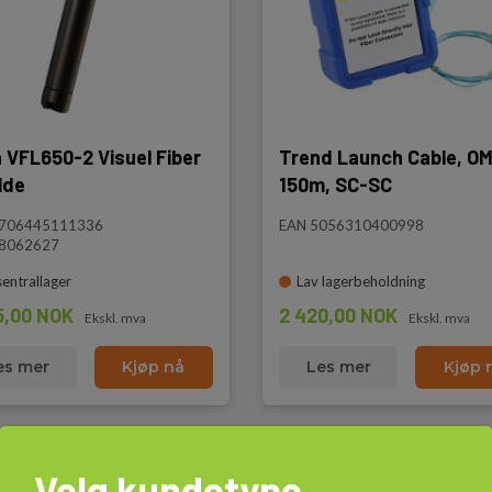
 VFL650-2 Visuel Fiber
Trend Launch Cable, OM
lde
150m, SC-SC
5706445111336
EAN 5056310400998
 8062627
sentrallager
Lav lagerbeholdning
5,00 NOK
2 420,00 NOK
Ekskl. mva
Ekskl. mva
es mer
Kjøp nå
Les mer
Kjøp 
Velg kundetype