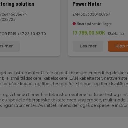
toring solution
Power Meter
5706445686674
EAN 5056310400967
 8023725
Snart på sentrallager
17 795,00 NOK
Ekskl. mva
FOR PRIS +47 22 10 42 70
es mer
Les mer
Kjøp 
get av instrumenter til tele og data bransjen er bredt og dekker
r bl.a. små trådsøkere, kabelsøkere, LAN kabeltester, nettverkste
r for både kobber og fiber, testere for Ethernet og flere kvalifise
r også her du finner LanTek instrumentene for kabeltest og serti
r du spesielle fiberoptiske testere med singlemode, multimode,
økingsinstrumenter. Avsnittet inneholder også de spesielle instr