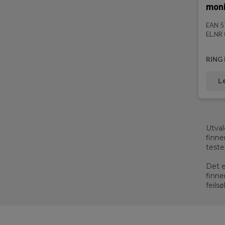
moni
EAN 
EL.NR
RING 
L
Utval
finne
teste
Det e
finne
feils