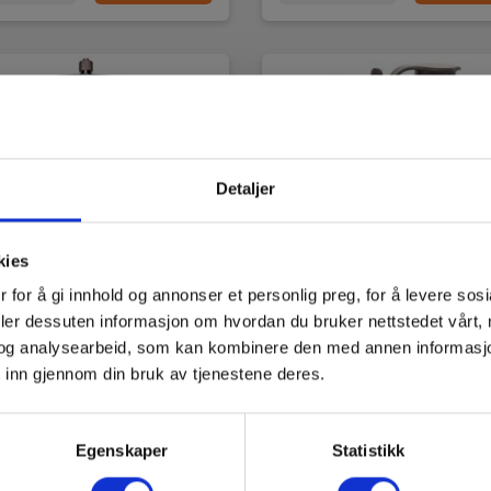
Detaljer
kies
 for å gi innhold og annonser et personlig preg, for å levere sos
deler dessuten informasjon om hvordan du bruker nettstedet vårt,
og analysearbeid, som kan kombinere den med annen informasjon d
d Fibermaster kun
EXFO PX1-PRO
 inn gjennom din bruk av tjenestene deres.
m Multimode
EAN 5706445686797
5706445470693
Egenskaper
Statistikk
 8024276