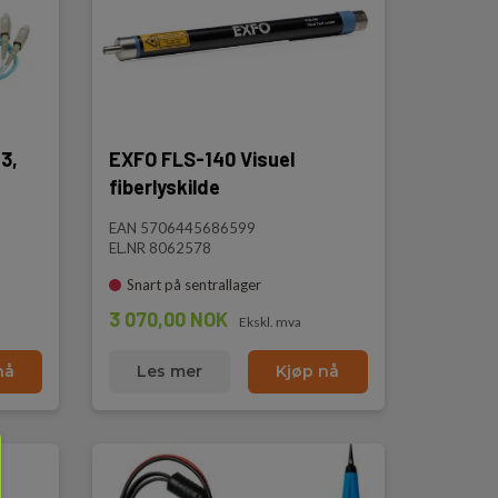
3,
EXFO FLS-140 Visuel
fiberlyskilde
EAN 5706445686599
EL.NR 8062578
Snart på sentrallager
3 070,00 NOK
Ekskl. mva
nå
Les mer
Kjøp nå