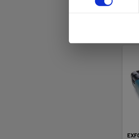
Sna
10 4
L
EXFO