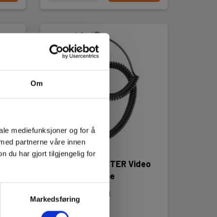
Om
iale mediefunksjoner og for å
 med partnerne våre innen
u har gjort tilgjengelig for
Trend FiberMASTER Video
Inspection Probe
EAN 5056310400981
Markedsføring