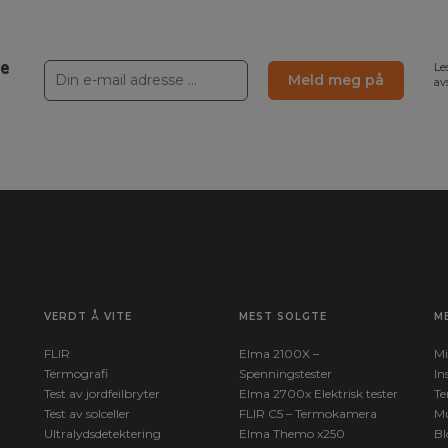
ne
Le
Meld meg på
av
VERDT Å VITE
MEST SOLGTE
M
FLIR
Elma 2100X –
Mi
Termografi
Spenningstester
In
Test av jordfeilbryter
Elma 2700x Elektrisk tester
Te
Test av solceller
FLIR C5 – Termokamera
Mu
Ultralydsdetektering
Elma Themo x250
Bl