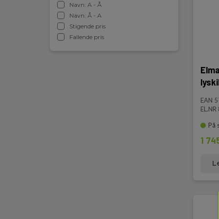
Navn: A - Å
Navn: Å - A
Stigende pris
Fallende pris
Elma
lyski
EAN 
EL.NR
På 
1 74
L