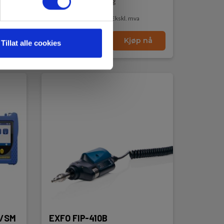
Lav lagerbeholdning
16 745,00 NOK
Ekskl. mva
0
Les mer
Kjøp nå
Tillat alle cookies
M/SM
EXFO FIP-410B