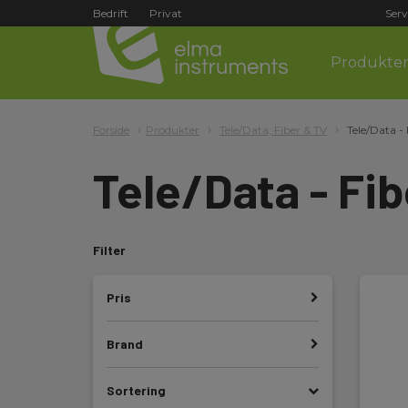
Bedrift
Privat
Serv
Produkte
Forside
Produkter
Tele/Data, Fiber & TV
Tele/Data -
Tele/Data - Fi
Filter
Pris
Brand
Sortering