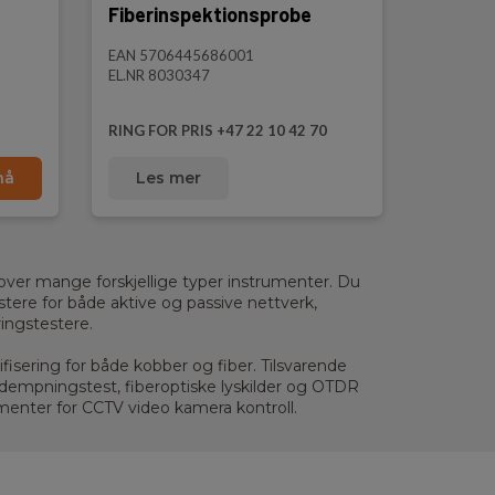
Fiberinspektionsprobe
EAN 5706445686001
EL.NR 8030347
RING FOR PRIS +47 22 10 42 70
nå
Les mer
 over mange forskjellige typer instrumenter. Du
stere for både aktive og passive nettverk,
ringstestere.
fisering for både kobber og fiber. Tilsvarende
 dempningstest, fiberoptiske lyskilder og OTDR
umenter for CCTV video kamera kontroll.