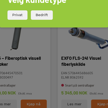
Privat
Bedrift
 – Fiberoptisk visuell
EXFO FLS-241 Visuel
søker
fiberlyskilde
5706445470501
EAN 5706445686605
 8030497
EL.NR 8062592
sentrallager
Snart på sentrallager
0,00 NOK
5 345,00 NOK
Ekskl. mva
Ekskl. mva
es mer
Kjøp nå
Les mer
Kjøp 