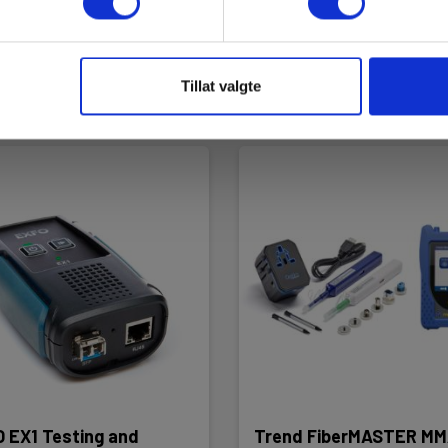
rt på sentrallager
20,00 NOK
Ekskl. mva
RING FOR PRIS +47 22 10 42 7
es mer
Kjøp nå
Les mer
Tillat valgte
 EX1 Testing and
Trend FiberMASTER M