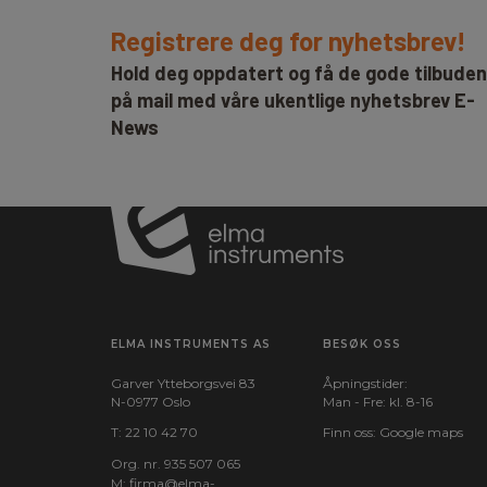
Registrere deg for nyhetsbrev!
Hold deg oppdatert og få de gode tilbude
på mail med våre ukentlige nyhetsbrev E-
News
ELMA INSTRUMENTS AS
BESØK OSS
Garver Ytteborgsvei 83
Åpningstider:
N-0977 Oslo
Man - Fre: kl. 8-16
T:
22 10 42 70
Finn oss:
Google maps
Org. nr. 935 507 065
M:
firma@elma-