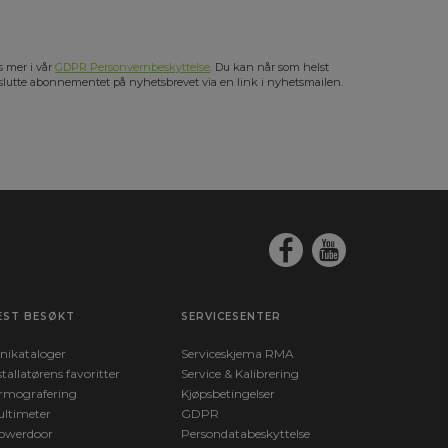
s mer i vår
GDPR Personvernbeskyttelse
. Du kan når som helst
slutte abonnementet på nyhetsbrevet via en link i nyhetsmailen.
EST BESØKT
SERVICESENTER
nikataloger
Serviceskjema RMA
stallatørens favoritter
Service & Kalibrering
rmografering
Kjøpsbetingelser
ltimeter
GDPR
owerdoor
Persondatabeskyttelse