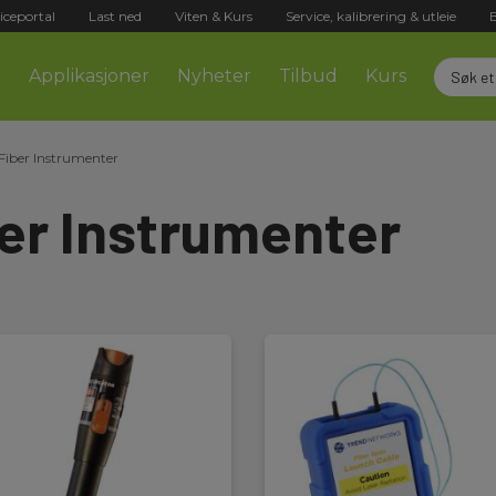
iceportal
Last ned
Viten & Kurs
Service, kalibrering & utleie
r
Applikasjoner
Nyheter
Tilbud
Kurs
 Fiber Instrumenter
ber Instrumenter