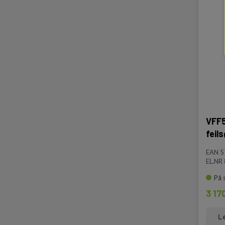
VFF5
feil
EAN 
EL.NR
På 
3 17
L