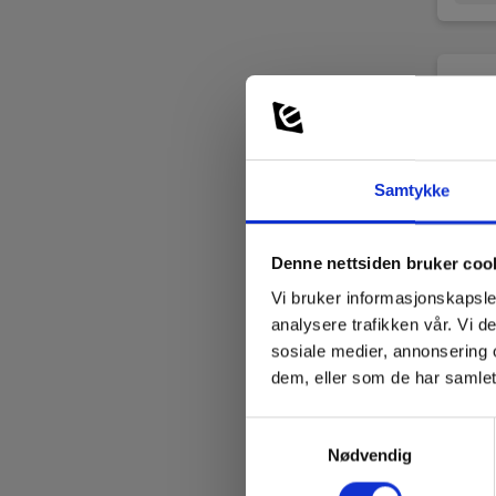
Samtykke
Denne nettsiden bruker coo
Vi bruker informasjonskapsler
analysere trafikken vår. Vi 
sosiale medier, annonsering 
Tren
dem, eller som de har samlet
850n
Samtykkevalg
EAN 
Nødvendig
EL.NR