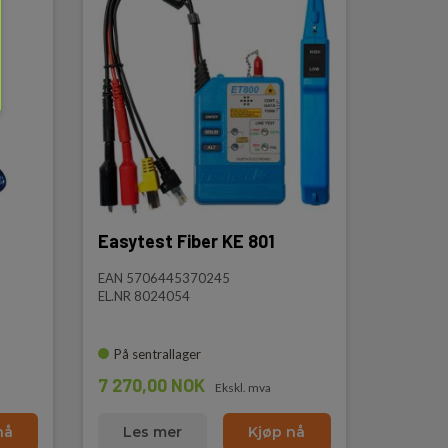
Easytest Fiber KE 801
EAN 5706445370245
EL.NR 8024054
På sentrallager
7 270,00 NOK
Ekskl. mva
nå
Les mer
Kjøp nå