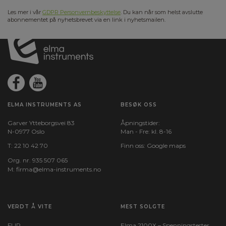
Les mer i vår
GDPR Personvernbeskyttelse
. Du kan når som helst avslutte
abonnementet på nyhetsbrevet via en link i nyhetsmailen.
ELMA INSTRUMENTS AS
BESØK OSS
Garver Ytteborgsvei 83
Åpningstider:
N-0977 Oslo
Man - Fre: kl. 8-16
T:
22 10 42 70
Finn oss:
Google maps
Org. nr. 935 507 065
M:
firma@elma-instruments.no​
VERDT Å VITE
MEST SOLGTE
FLIR
Elma 2100X – Spenningstester