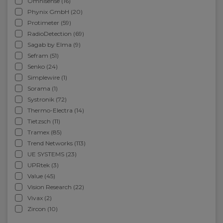
Omnisense (16)
Phynix GmbH (20)
Protimeter (59)
RadioDetection (69)
Sagab by Elma (9)
Sefram (51)
Senko (24)
Simplewire (1)
Sorama (1)
Systronik (72)
Thermo-Electra (14)
Tietzsch (11)
Tramex (85)
Trend Networks (113)
UE SYSTEMS (23)
UPRtek (3)
Value (45)
Vision Research (22)
Vivax (2)
Zircon (10)