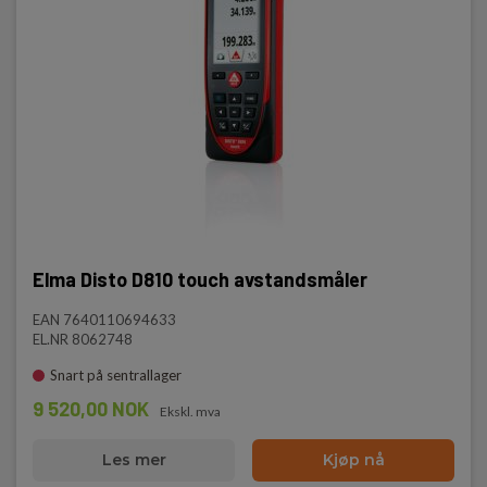
Elma Disto D810 touch avstandsmåler
EAN 7640110694633
EL.NR 8062748
Snart på sentrallager
9 520,00 NOK
Ekskl. mva
Les mer
Kjøp nå