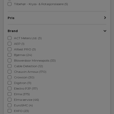
Tilbehør - Kryss- & Rotasjonslasere (5)
Pris
Brand
ACT Meters Ltd. (3)
AEP (1)
Alltest PRO (3)
Bjørnax (24)
Blowerdoor Minneapolis (33)
Cable Detection (12)
Chauvin Arnoux (170)
Crowcon (30)
Digitron (11)
Electro PJP (117)
Elma (375)
Elma service (46)
EuroSMC (4)
EXFO (23)