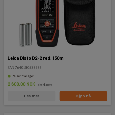
Leica Disto D2-2 red, 150m
EAN 7640180533986
På sentrallager
2 600,00 NOK
Ekskl. mva
Les mer
Kjøp nå