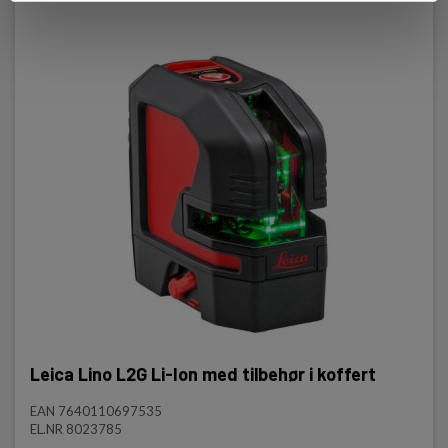
Leica Lino L2G Li-Ion med tilbehør i koffert
EAN 7640110697535
EL.NR 8023785