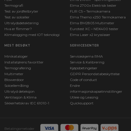
Termografi
Elma 2700x Elektrisk tester
Test av jordfeilbryter
FLIR C5 – Termokamera
Test av solceller
Elma Themo x250 Termokamera
Ultralydsdetektering
Elma BM2805 Multimeter
Hva er flimmer?
Eurotest XC – NEK400 tester
Klimalogging med IOT teknologi
Elma Laser x2 krysslaser
MEST BESØKT
SERVICESENTER
Minikataloger
Serviceskjema RMA
Installatørens favoritter
Service & Kalibrering
Termografering
Kjøpsbetingelser
Multimeter
GDPR Persondatabeskyttelse
Blowerdoor
Code of conduct
Solcellemåling
Endre
Ultralyd deteksjon
informasjonskapselinnstillinger
Ventilasjon & Klima
Utleie og Leasing
Sikkerhetskrav IEC 61010-1
Quicksupport
Betalingsmetoder