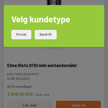
Velg kundetype
Privat
Bedrift
Elma Disto D110 mini avstandsmåler
EAN 7640110694947
EL.NR 8062860
På sentrallager
2 345,00 NOK
Ekskl. mva
Les mer
Kjøp nå