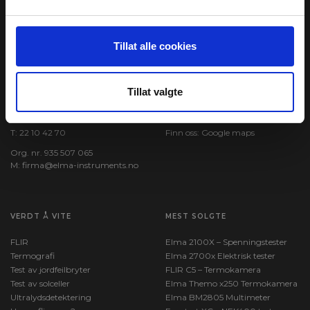
Tillat alle cookies
ELMA INSTRUMENTS AS
BESØK OSS
Tillat valgte
Garver Ytteborgsvei 83
Åpningstider:
N-0977 Oslo
Man - Fre: kl. 8-16
T:
22 10 42 70
Finn oss:
Google maps
Org. nr. 935 507 065
M:
firma@elma-instruments.no​
VERDT Å VITE
MEST SOLGTE
FLIR
Elma 2100X – Spenningstester
Termografi
Elma 2700x Elektrisk tester
Test av jordfeilbryter
FLIR C5 – Termokamera
Test av solceller
Elma Themo x250 Termokamera
Ultralydsdetektering
Elma BM2805 Multimeter