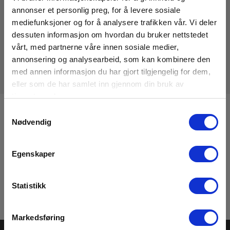
annonser et personlig preg, for å levere sosiale
mediefunksjoner og for å analysere trafikken vår. Vi deler
dessuten informasjon om hvordan du bruker nettstedet
vårt, med partnerne våre innen sosiale medier,
annonsering og analysearbeid, som kan kombinere den
med annen informasjon du har gjort tilgjengelig for dem,
eller som de har samlet inn gjennom din bruk av
tjenestene deres.
Samtykkevalg
Registrere deg for nyhetsbrev!
Nødvendig
Hold deg oppdatert og få de gode tilbudene på mail
med våre ukentlige nyhetsbrev E-News
Egenskaper
Meld meg på
Statistikk
Les mer i vår
GDPR Personvernbeskyttelse
. Du kan når som helst avslutte
abonnementet på nyhetsbrevet via en link i nyhetsmailen.
Markedsføring