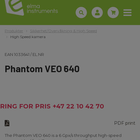
Produkter
Sikkerhet/Overvåkning & High Speed
High Speed kamera
EAN
1033641
/
EL.NR
Phantom VEO 640
RING FOR PRIS +47 22 10 42 70
PDF print
The Phantom VEO 640 is a 6 Gpx/s throughput high-speed