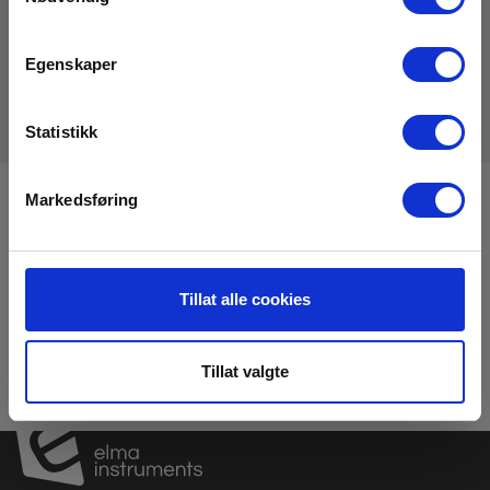
Datasheet
Elma_Datasheet_Vision_Vision_Research_VEO640__EN.pdf
Egenskaper
Statistikk
Markedsføring
Registrere deg for nyhetsbrev!
Hold deg oppdatert og få de gode tilbudene på mail
med våre ukentlige nyhetsbrev E-News
Tillat alle cookies
Meld meg på
Tillat valgte
Les mer i vår
GDPR Personvernbeskyttelse
. Du kan når som helst avslutte
abonnementet på nyhetsbrevet via en link i nyhetsmailen.