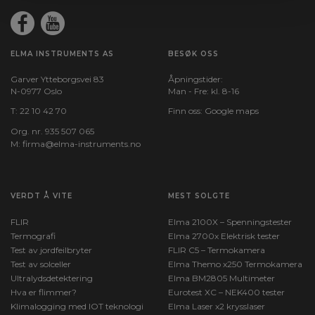
ELMA INSTRUMENTS AS
BESØK OSS
Garver Ytteborgsvei 83
Åpningstider:
N-0977 Oslo
Man - Fre: kl. 8-16
T:
22 10 42 70
Finn oss:
Google maps
Org. nr. 935 507 065
M:
firma@elma-instruments.no​
VERDT Å VITE
MEST SOLGTE
FLIR
Elma 2100X – Spenningstester
Termografi
Elma 2700x Elektrisk tester
Test av jordfeilbryter
FLIR C5 – Termokamera
Test av solceller
Elma Themo x250 Termokamera
Ultralydsdetektering
Elma BM2805 Multimeter
Hva er flimmer?
Eurotest XC – NEK400 tester
Klimalogging med IOT teknologi
Elma Laser x2 krysslaser