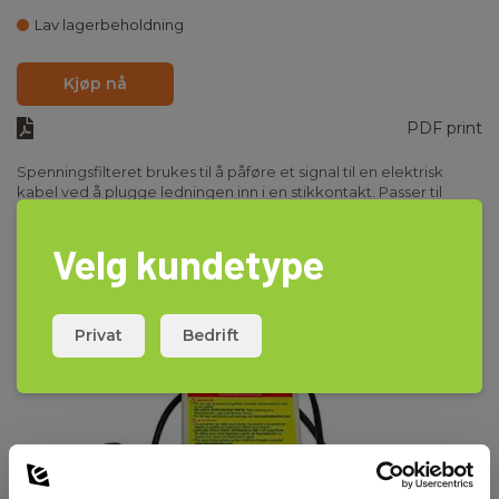
Lav lagerbeholdning
Kjøp nå
PDF print
Spenningsfilteret brukes til å påføre et signal til en elektrisk
kabel ved å plugge ledningen inn i en stikkontakt. Passer til
T1,3,10 & Tx-1,3,5,10
Velg kundetype
Privat
Bedrift