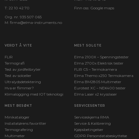
T:
22 10 42 70
Finn oss:
Google maps
Org. nr. 935 507 065
M:
firma@elma-instruments.no​
VERDT Å VITE
MEST SOLGTE
FLIR
Elma 2100X – Spenningstester
Termografi
Elma 2700x Elektrisk tester
Test av jordfeilbryter
FLIR C5 – Termokamera
Test av solceller
Elma Themo x250 Termokamera
Ultralydsdetektering
Elma BM2805 Multimeter
Hva er flimmer?
Eurotest XC – NEK400 tester
Klimalogging med IOT teknologi
Elma Laser x2 krysslaser
MEST BESØKT
SERVICESENTER
Minikataloger
Serviceskjema RMA
Installatørens favoritter
Service & Kalibrering
Termografering
Kjøpsbetingelser
Multimeter
GDPR Persondatabeskyttelse