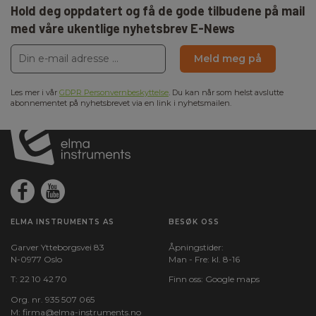
Hold deg oppdatert og få de gode tilbudene på mail
med våre ukentlige nyhetsbrev E-News
Meld meg på
Les mer i vår
GDPR Personvernbeskyttelse
. Du kan når som helst avslutte
abonnementet på nyhetsbrevet via en link i nyhetsmailen.
ELMA INSTRUMENTS AS
BESØK OSS
Garver Ytteborgsvei 83
Åpningstider:
N-0977 Oslo
Man - Fre: kl. 8-16
T:
22 10 42 70
Finn oss:
Google maps
Org. nr. 935 507 065
M:
firma@elma-instruments.no​