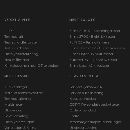
VERDT Å VITE
MEST SOLGTE
FLIR
Elma 2100X – Spenningstester
Termografi
Elma 2700x Elektrisk tester
Test av jordfeilbryter
FLIR C5 – Termokamera
Test av solceller
Elma Themo x250 Termokamera
Ultralydsdetektering
Elma BM2805 Multimeter
Hva er flimmer?
Eurotest XC – NEK400 tester
Klimalogging med IOT teknologi
Elma Laser x2 krysslaser
MEST BESØKT
SERVICESENTER
Minikataloger
Serviceskjema RMA
Installatørens favoritter
Service & Kalibrering
Termografering
Kjøpsbetingelser
Multimeter
GDPR Persondatabeskyttelse
Blowerdoor
Code of conduct
Solcellemåling
Endre
Ultralyd deteksjon
informasjonskapselinnstillinger
Ventilasjon & Klima
Utleie og Leasing