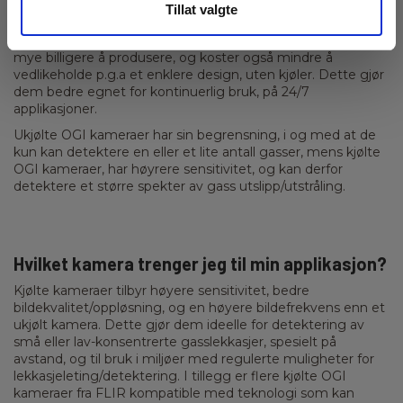
sensitiviteten som behøves for å kunne visualisere gass.
Tillat valgte
Nye teknologiske innovasjoner har nå gjort dette mulig
også for ukjølte OGI kameraer, som FLIR GF77. Dette er
mye billigere å produsere, og koster også mindre å
vedlikeholde p.g.a et enklere design, uten kjøler. Dette gjør
dem bedre egnet for kontinuerlig bruk, på 24/7
applikasjoner.
Ukjølte OGI kameraer har sin begrensning, i og med at de
kun kan detektere en eller et lite antall gasser, mens kjølte
OGI kameraer, har høyrere sensitivitet, og kan derfor
detektere et større spekter av gass utslipp/utstråling.
Hvilket kamera trenger jeg til min applikasjon?
Kjølte kameraer tilbyr høyere sensitivitet, bedre
bildekvalitet/oppløsning, og en høyere bildefrekvens enn et
ukjølt kamera. Dette gjør dem ideelle for detektering av
små eller lav-konsentrerte gasslekkasjer, spesielt på
avstand, og til bruk i miljøer med regulerte muligheter for
lekkasjeleting/detektering. I tillegg er flere kjølte OGI
kameraer fra FLIR kompatible med teknologi som kan