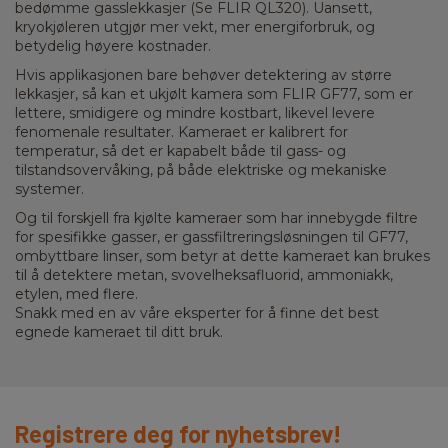
bedømme gasslekkasjer (Se FLIR QL320). Uansett,
kryokjøleren utgjør mer vekt, mer energiforbruk, og
betydelig høyere kostnader.
Hvis applikasjonen bare behøver detektering av større
lekkasjer, så kan et ukjølt kamera som FLIR GF77, som er
lettere, smidigere og mindre kostbart, likevel levere
fenomenale resultater. Kameraet er kalibrert for
temperatur, så det er kapabelt både til gass- og
tilstandsovervåking, på både elektriske og mekaniske
systemer.
Og til forskjell fra kjølte kameraer som har innebygde filtre
for spesifikke gasser, er gassfiltreringsløsningen til GF77,
ombyttbare linser, som betyr at dette kameraet kan brukes
til å detektere metan, svovelheksafluorid, ammoniakk,
etylen, med flere.
Snakk med en av våre eksperter for å finne det best
egnede kameraet til ditt bruk.
Registrere deg for nyhetsbrev!