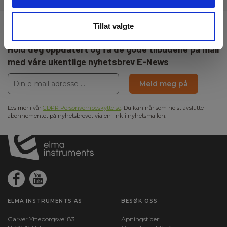
Tillat valgte
Registrere deg for nyhetsbrev!
Hold deg oppdatert og få de gode tilbudene på mail
med våre ukentlige nyhetsbrev E-News
Meld meg på
Les mer i vår
GDPR Personvernbeskyttelse
. Du kan når som helst avslutte
abonnementet på nyhetsbrevet via en link i nyhetsmailen.
ELMA INSTRUMENTS AS
BESØK OSS
Garver Ytteborgsvei 83
Åpningstider: