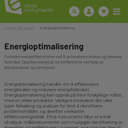
Bærekrafts arbeid
Energioptimalisering
Energioptimalisering
Forbedre energieffektiviteten ved å optimalisere bruken og redusere
forbruket. Oppdag energitap og ineffektivitet ved hjelp av
energianalyser og termografi.
Energioptimalisering handler om å effektivisere
energibruken og redusere energiforbruket.
Energioptimalisering kan oppnås på flere forskjellige måter,
med en rekke produkter. Vanligvis innebærer det ulike
typer feilsøking og analyser for først å identifisere
problemområder, og deretter iverksette
effektiviseringstiltak. Elma Instruments tilbyr et bredt
utvalg av måleinstrumenter som muliggjør identifisering av
energitap og ineffektivitet i systemer, noe som kan føre til