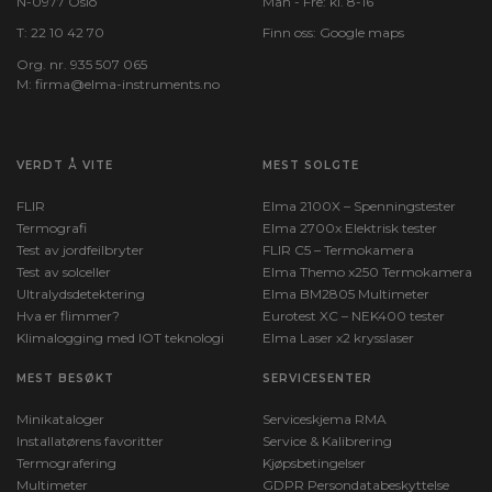
N-0977 Oslo
Man - Fre: kl. 8-16
T:
22 10 42 70
Finn oss:
Google maps
Org. nr. 935 507 065
M:
firma@elma-instruments.no​
VERDT Å VITE
MEST SOLGTE
FLIR
Elma 2100X – Spenningstester
Termografi
Elma 2700x Elektrisk tester
Test av jordfeilbryter
FLIR C5 – Termokamera
Test av solceller
Elma Themo x250 Termokamera
Ultralydsdetektering
Elma BM2805 Multimeter
Hva er flimmer?
Eurotest XC – NEK400 tester
Klimalogging med IOT teknologi
Elma Laser x2 krysslaser
MEST BESØKT
SERVICESENTER
Minikataloger
Serviceskjema RMA
Installatørens favoritter
Service & Kalibrering
Termografering
Kjøpsbetingelser
Multimeter
GDPR Persondatabeskyttelse