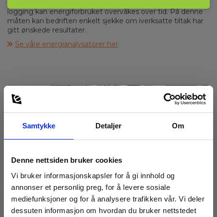
lommeboken og miljøet til gode. Ved å gjøre gjentatt
logging kan energiforbruket overvåkes over tid. På denne
måten kan bedriften enkelt sjekke om iverksatte tiltak har
gitt ønskede resultater.
Se våre energianalysatorer her
Samtykke
Detaljer
Om
Termografering
Denne nettsiden bruker cookies
Termografi, også kalt termisk fotografering, er en teknikk
Vi bruker informasjonskapsler for å gi innhold og
som måler forskjeller i temperatur på en overflate eller et
annonser et personlig preg, for å levere sosiale
objekt. Ved å bruke infrarødt lys kan områder med
mediefunksjoner og for å analysere trafikken vår. Vi deler
varmetap eller varmeøkning identifiseres, noe som
indikerer ineffektivitet i bygninger eller systemer. Å gjøre
dessuten informasjon om hvordan du bruker nettstedet